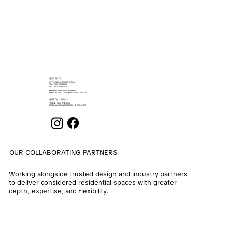
​문의하기
OFFICE@ENOCHDECO.COM
​TEL.: (852) 2503 2626
FAX : (852) 2503 4038
RONALD MAU
: (852) 90439064
EMAIL:
RONALD.MAU@ENOCHDECO.COM
​한국어 서비스
권희철
: (852) 6747 2808
EMAIL:
ALVIN.KWON@ENOCHDECO.COM
OUR COLLABORATING PARTNERS
Working alongside trusted design and industry partners
to deliver considered residential spaces with greater
depth, expertise, and flexibility.