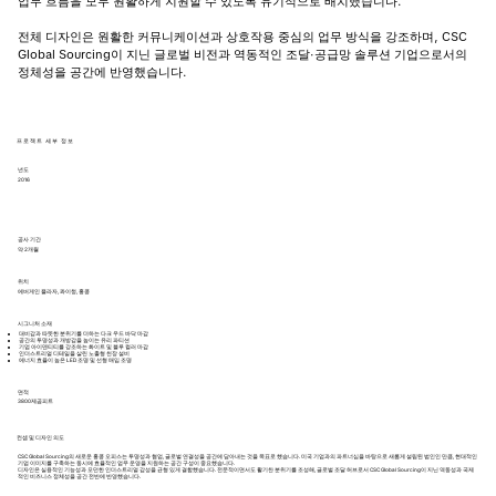
업무 흐름을 모두 원활하게 지원할 수 있도록 유기적으로 배치했습니다.
전체 디자인은 원활한 커뮤니케이션과 상호작용 중심의 업무 방식을 강조하며, CSC
Global Sourcing이 지닌 글로벌 비전과 역동적인 조달·공급망 솔루션 기업으로서의
정체성을 공간에 반영했습니다.
프로젝트 세부 정보
년도
2016
공사 기간
약 2개월
위치
에버게인 플라자, 콰이청, 홍콩
시그니처 소재
대비감과 따뜻한 분위기를 더하는 다크 우드 바닥 마감
공간의 투명성과 개방감을 높이는 유리 파티션
기업 아이덴티티를 강조하는 화이트 및 블루 컬러 마감
인더스트리얼 디테일을 살린 노출형 천장 설비
에너지 효율이 높은 LED 조명 및 선형 매입 조명
​면적
3800제곱피트
컨셉 및 디자인 의도
CSC Global Sourcing의 새로운 홍콩 오피스는 투명성과 협업, 글로벌 연결성을 공간에 담아내는 것을 목표로 했습니다. 미국 기업과의 파트너십을 바탕으로 새롭게 설립된 법인인 만큼, 현대적인
기업 이미지를 구축하는 동시에 효율적인 업무 운영을 지원하는 공간 구성이 중요했습니다.
디자인은 실용적인 기능성과 모던한 인더스트리얼 감성을 균형 있게 결합했습니다. 전문적이면서도 활기찬 분위기를 조성해, 글로벌 조달 허브로서 CSC Global Sourcing이 지닌 역동성과 국제
적인 비즈니스 정체성을 공간 전반에 반영했습니다.