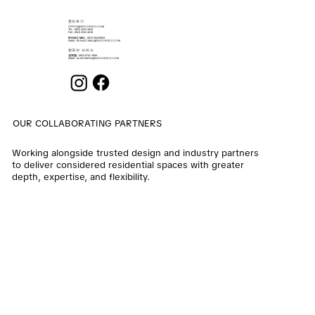
​문의하기
OFFICE@ENOCHDECO.COM
​TEL.: (852) 2503 2626
FAX : (852) 2503 4038
RONALD MAU
: (852) 90439064
EMAIL:
RONALD.MAU@ENOCHDECO.COM
​한국어 서비스
권희철
: (852) 6747 2808
EMAIL:
ALVIN.KWON@ENOCHDECO.COM
OUR COLLABORATING PARTNERS
Working alongside trusted design and industry partners
to deliver considered residential spaces with greater
depth, expertise, and flexibility.