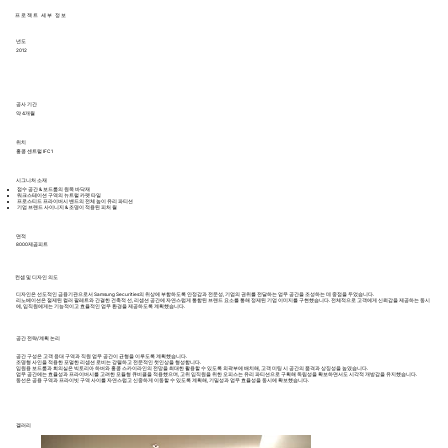
프로젝트 세부 정보
년도
2012
공사 기간
약 4개월
위치
홍콩 센트럴 IFC 1
시그니처 소재
접수 공간 & 보드룸의 원목 바닥재
워크스테이션 구역의 뉴트럴 카펫 타일
프로스티드 프라이버시 밴드의 전체 높이 유리 파티션
기업 브랜드 사이니지 & 조명이 적용된 피처 월
​면적
8000제곱피트
컨셉 및 디자인 의도
디자인은 선도적인 금융기관으로서 Samsung Securities의 위상에 부합하도록 안정감과 전문성, 기업의 권위를 전달하는 업무 공간을 조성하는 데 중점을 두었습니다.
리노베이션은 절제된 컬러 팔레트와 간결한 건축적 선, 리셉션 공간에 자연스럽게 통합된 브랜드 요소를 통해 정제된 기업 이미지를 구현했습니다. 전체적으로 고객에게 신뢰감을 제공하는 동시
에, 임직원에게는 기능적이고 효율적인 업무 환경을 제공하도록 계획했습니다.
공간 전략/계획 논리
공간 구성은 고객 응대 구역과 직원 업무 공간이 균형을 이루도록 계획했습니다.
조명형 사인을 적용한 포멀한 리셉션 로비는 강렬하고 전문적인 첫인상을 형성합니다.
임원용 보드룸과 회의실은 빅토리아 하버와 홍콩 스카이라인의 전망을 최대한 활용할 수 있도록 외곽부에 배치해, 고객 미팅 시 공간의 품격과 상징성을 높였습니다.
업무 공간에는 효율성과 프라이버시를 고려한 모듈형 큐비클을 적용했으며, 고위 임직원을 위한 오피스는 유리 파티션으로 구획해 독립성을 확보하면서도 시각적 개방감을 유지했습니다.
동선은 공용 구역과 프라이빗 구역 사이를 자연스럽고 신중하게 이동할 수 있도록 계획해, 기밀성과 업무 효율성을 동시에 확보했습니다.
겔러리