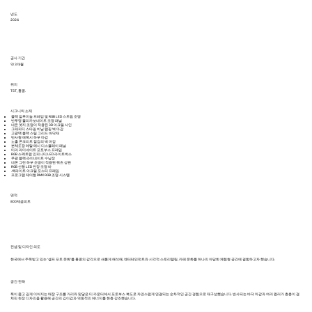
년도
2024
공사 기간
약 3개월
위치
TST, 홍콩.
시그니처 소재
블랙 알루미늄 프레임 및 RGB LED 스트립 조명
반투명 폴리카보네이트 조명 패널
네온 엣지 조명이 적용된 3D 아크릴 사인
그래피티 스타일 비닐 랩핑 벽 마감
고광택 블랙 스틸 그리드 바닥재
반사형 에폭시 하부 마감
노출 콘크리트 질감의 벽 마감
분체도장 메탈 메시 디스플레이 패널
미러 라미네이트 포토부스 프레임
RGB 스펙트럼 인피니티 LED 라이트박스
무광 블랙 라미네이트 수납장
네온 그린 하부 조명이 적용된 쿼츠 상판
RGB 선형 LED 천장 조명 바
.백라이트 아크릴 포스터 프레임
프로그램 제어형 DMX RGB 조명 시스템
​면적
800제곱피트
컨셉 및 디자인 의도
한국에서 주목받고 있는 ‘셀프 포토 문화’를 홍콩의 감각으로 새롭게 해석해, 엔터테인먼트와 시각적 스토리텔링, 카페 문화를 하나의 아담한 체험형 공간에 결합하고자 했습니다.
공간 전략
폭이 좁고 길게 이어지는 매장 구조를 거리와 맞닿은 티 카운터에서 포토부스 복도로 자연스럽게 연결되는 순차적인 공간 경험으로 재구성했습니다. 반사되는 바닥 마감과 여러 컬러가 층층이 겹
쳐진 천장 디자인을 활용해 공간의 깊이감과 역동적인 에너지를 한층 강조했습니다.