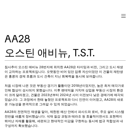
AA28
오스틴 애비뉴, T.S.T.
침사추이 오스틴 애비뉴 28번지에 위치한 AA28은 타이밍과 비전, 그리고 도시 재생
이 교차하는 프로젝트입니다. 오랫동안 비어 있던 압류 자산이었던 이 건물의 재탄생
은 홍콩의 경제 흐름과 도시 건축이 지닌 회복력을 동시에 보여줍니다.
처음 시장에 나온 것은 부동산 경기가 활황이던 2018년이었지만, 높은 최저 매각가로
인해 협상이 성사되지 못했습니다. 이후 팬데믹을 거치며 상업용 부동산 시장의 환경
이 크게 달라졌고, 건물은 2023년부터 2024년 사이 이전보다 낮은 경매가에 매각되
었습니다. 그 과정에서 한때 놓쳤던 프로젝트와 다시 인연이 이어졌고, AA28의 새로
운 가능성을 본격적으로 그려갈 수 있게 되었습니다.
AA28의 전면적인 재생을 맡아, 제한된 예산 안에서 파사드와 로비, 주요 설비 시스템
전반을 새롭게 정비했습니다. 석재 질감 코팅과 테라조 등 효율적이면서도 표현력이
뛰어난 자재를 활용해, 세련되고 현대적인 미감을 구현하는 동시에 법규 적합성과 내
구성까지 확보했습니다.