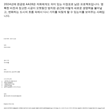
2024년에 완공된 AA28은 저희에게도 의미 있는 이정표로 남은 프로젝트입니다. 명
확한 비전과 정교한 시공이 오랫동안 방치된 공간에 어떻게 새로운 생명력을 불어넣
고, 변화하는 도시의 흐름 속에서 다시 가치를 되찾게 할 수 있는지를 보여주는 사례입
니다.
프로젝트 세부 정보
년도
2023-2024
공사 기간
약 12개월
위치
28 Austin Ave., 침사추이, 홍콩
시그니처 소재
스톤 텍스처 코팅 파사드
테라조 걸레받이
고품질 세라믹 타일
소결 석재 패널
알루미늄 클래드 사이니지 요소
​면적
총 바닥 면적: 약 20,000 평방피트
컨셉 및 디자인 의도
AA28 프로젝트의 출발점은 오랫동안 방치되어 있던 상업용 건물에 새로운 생명력을 불어넣는 것이었습니다. 시간이 지나도 가치가 유지되는 깔끔하고 현대적인 미감을 바탕으로, 오늘날의 임차