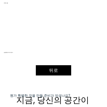
모맥스 랩
삼성증권 아시아 본사
뒤로
​뭔가 특별한 것을
만들 준비가 되셨나요?
지금, 당신의 공간이