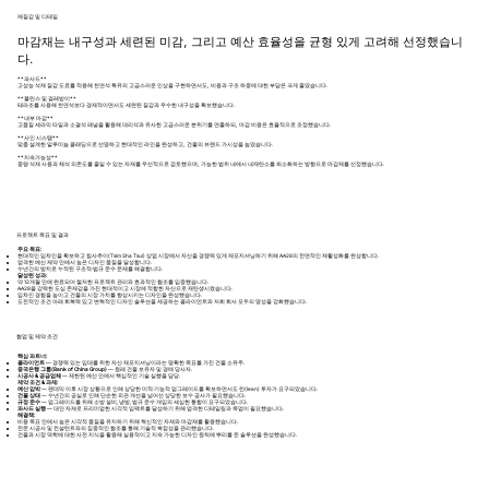
재질감 및 디테일
마감재는 내구성과 세련된 미감, 그리고 예산 효율성을 균형 있게 고려해 선정했습니
다.
**파사드**
고성능 석재 질감 도료를 적용해 천연석 특유의 고급스러운 인상을 구현하면서도, 비용과 구조 하중에 대한 부담은 크게 줄였습니다.
**플린스 및 걸레받이**
테라조를 사용해 천연석보다 경제적이면서도 세련된 질감과 우수한 내구성을 확보했습니다.
**내부 마감**
고품질 세라믹 타일과 소결석 패널을 활용해 대리석과 유사한 고급스러운 분위기를 연출하되, 마감 비용은 효율적으로 조정했습니다.
**사인 시스템**
맞춤 설계한 알루미늄 클래딩으로 선명하고 현대적인 라인을 완성하고, 건물의 브랜드 가시성을 높였습니다.
**지속가능성**
중량 석재 사용과 채석 의존도를 줄일 수 있는 자재를 우선적으로 검토했으며, 가능한 범위 내에서 내재탄소를 최소화하는 방향으로 마감재를 선정했습니다.
프로젝트 목표 및 결과
주요 목표:
현대적인 임차인을 확보하고 침사추이(Tsim Sha Tsui) 상업 시장에서 자산을 경쟁력 있게 재포지셔닝하기 위해 AA28의 전면적인 재활성화를 완성합니다.
엄격한 예산 제약 안에서 높은 디자인 품질을 달성합니다.
수년간의 방치로 누적된 구조적·법규 준수 문제를 해결합니다.
달성된 성과:
약 12개월 안에 완료되어 철저한 프로젝트 관리와 효과적인 협조를 입증했습니다.
AA28을 강력한 도심 존재감을 가진 현대적이고 시장에 적합한 자산으로 재탄생시켰습니다.
임차인 경험을 높이고 건물의 시장 가치를 향상시키는 디자인을 완성했습니다.
도전적인 조건 아래 회복력 있고 변혁적인 디자인 솔루션을 제공하는 클라이언트와 저희 회사 모두의 명성을 강화했습니다.
협업 및 제약 조건
핵심 파트너:
클라이언트
— 경쟁력 있는 임대를 위한 자산 재포지셔닝이라는 명확한 목표를 가진 건물 소유주.
중국은행 그룹(Bank of China Group)
— 원래 건물 보유자 및 경매 당사자.
시공사 & 공급업체
— 제한된 예산 안에서 핵심적인 기술 실행을 담당.
제약 조건 & 과제:
예산 압박
— 팬데믹 이후 시장 상황으로 인해 상당한 미적·기능적 업그레이드를 확보하면서도 린(lean) 투자가 요구되었습니다.
건물 상태
— 수년간의 공실로 인해 단순한 외관 개선을 넘어선 상당한 보수 공사가 필요했습니다.
규정 준수
— 업그레이드를 위해 소방 설비, 냉방, 법규 준수 개입의 세심한 통합이 요구되었습니다.
파사드 실행
— 대안 자재로 프리미엄한 시각적 임팩트를 달성하기 위해 엄격한 디테일링과 목업이 필요했습니다.
해결책:
비용 목표 안에서 높은 시각적 품질을 유지하기 위해 혁신적인 자재와 마감재를 활용했습니다.
전문 시공사 및 컨설턴트와의 집중적인 협조를 통해 기술적 복잡성을 관리했습니다.
건물과 시장 역학에 대한 사전 지식을 활용해 실용적이고 지속 가능한 디자인 원칙에 뿌리를 둔 솔루션을 완성했습니다.