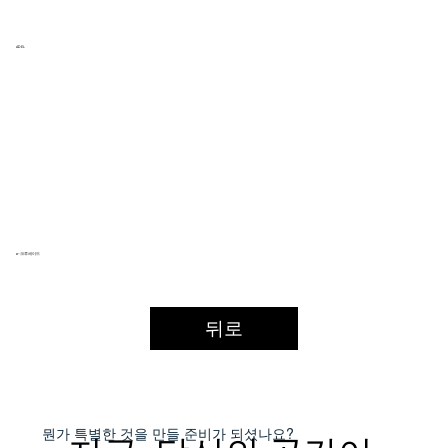
ADEL
e-크루세이드
뒤로
​뭔가 특별한 것을
만들 준비가 되셨나요?