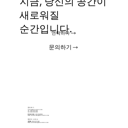
지금, 당신의 공간이
새로워질
순간입니다.
연락하다
문의하기
​문의하기
OFFICE@ENOCHDECO.COM
​TEL.: (852) 2503 2626
FAX : (852) 2503 4038
RONALD MAU
: (852) 90439064
EMAIL:
RONALD.MAU@ENOCHDECO.COM
​한국어 서비스
권희철
: (852) 6747 2808
EMAIL:
ALVIN.KWON@ENOCHDECO.COM