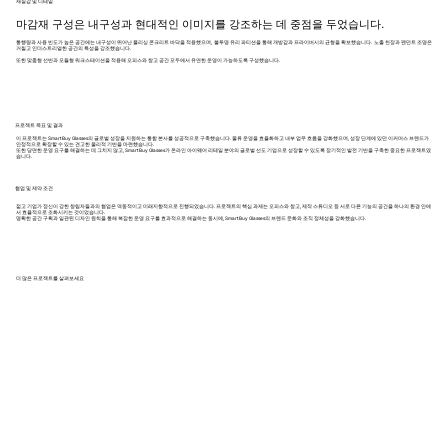
재질감 및 디테일
마감재 구성은 내구성과 현대적인 이미지를 강조하는 데 중점을 두었습니다.
통행량과 사용 빈도가 높은 공간에는 내구성이 뛰어난 폴리싱 콘크리트 바닥을 적용했으며, 불투명 유리 파티션을 통해 개방감과 프라이버시의 균형을 확보했습니다. 노출 천장과 펜던트 조명은
거칠고 인더스트리얼한 공간의 특성을 강조했습니다.
또한 맞춤형 선반과 모듈형 워크스테이션을 적용해 오피스와 창고 공간 모두에서 유연한 운영이 가능하도록 구성했습니다.
프로젝트 목표 및 결과
이 프로젝트는 SmartBuy Glasses의 글로벌 성장을 지원하는 통합 본사를 성공적으로 구축했습니다. 물류 운영을 효율화하고 내부 업무 흐름을 강화했으며, 성장 단계에 있던 이커머스 브랜드가
안정적으로 확장할 수 있는 견고한 물리적 기반을 마련했습니다.
또한 당면한 운영 요구를 해결하는 데 그치지 않고, SmartBuy Glasses가 온라인 아이웨어 리테일 분야의 글로벌 선도 기업으로 성장할 수 있도록 장기적인 발전 기반을 구축한 중요한 프로젝트였
습니다.
협업 및 제약 조건
젊고 기업가 정신이 강한 창립자들과의 협업은 역동적이고 미래지향적으로 진행되었습니다. 프로젝트의 핵심 과제는 오피스와 창고, 제작 스튜디오 등 서로 다른 기능의 공간을 하나의 환경 안에
서 효율적으로 조화시키는 것이었습니다.
명확한 공간 구획과 일관된 디자인 원칙을 통해 복잡한 운영 요구를 효과적으로 해결하는 동시에, SmartBuy Glasses의 브랜드 문화와 조직 정체성을 강화했습니다.
더 많은 프로젝트를 살펴보세요