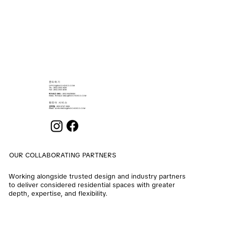
​문의하기
OFFICE@ENOCHDECO.COM
​TEL.: (852) 2503 2626
FAX : (852) 2503 4038
RONALD MAU
: (852) 90439064
EMAIL:
RONALD.MAU@ENOCHDECO.COM
​한국어 서비스
권희철
: (852) 6747 2808
EMAIL:
ALVIN.KWON@ENOCHDECO.COM
OUR COLLABORATING PARTNERS
Working alongside trusted design and industry partners
to deliver considered residential spaces with greater
depth, expertise, and flexibility.