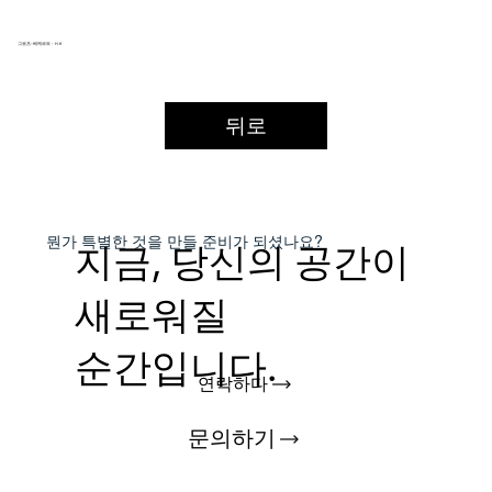
그로츠-베케르트 - H.K
뒤로
​뭔가 특별한 것을
만들 준비가 되셨나요?
지금, 당신의 공간이
새로워질
순간입니다.
연락하다
문의하기