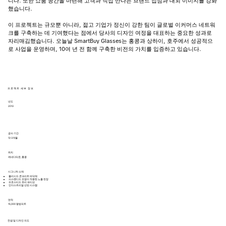
니다. 또한 쇼룸 공간을 마련해 고객과 직접 만나는 브랜드 접점과 대외 이미지를 강화
했습니다.
이 프로젝트는 규모뿐 아니라, 젊고 기업가 정신이 강한 팀이 글로벌 이커머스 네트워
크를 구축하는 데 기여했다는 점에서 당사의 디자인 여정을 대표하는 중요한 성과로
자리매김했습니다. 오늘날 SmartBuy Glasses는 홍콩과 상하이, 호주에서 성공적으
로 사업을 운영하며, 10여 년 전 함께 구축한 비전의 가치를 입증하고 있습니다.
프로젝트 세부 정보
년도
2013
공사 기간
약 3개월
위치
케네디타운, 홍콩
시그니처 소재
폴리시드 콘크리트 바닥재
서스펜디드 조명이 적용된 노출 천장
프로스티드 유리 파티션
인더스트리얼 선반 시스템
​면적
15,000 평방피트
컨셉 및 디자인 의도