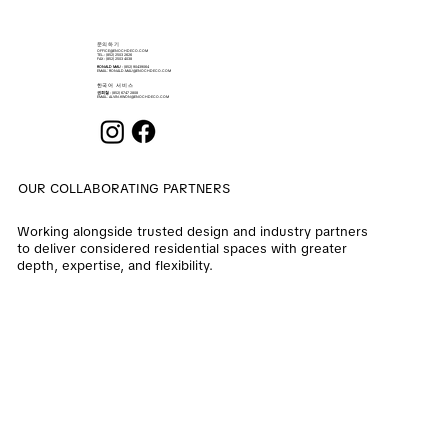
​문의하기
OFFICE@ENOCHDECO.COM
​TEL.: (852) 2503 2626
FAX : (852) 2503 4038
RONALD MAU
: (852) 90439064
EMAIL:
RONALD.MAU@ENOCHDECO.COM
​한국어 서비스
권희철
: (852) 6747 2808
EMAIL:
ALVIN.KWON@ENOCHDECO.COM
OUR COLLABORATING PARTNERS
Working alongside trusted design and industry partners
to deliver considered residential spaces with greater
depth, expertise, and flexibility.