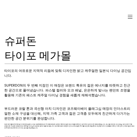
슈퍼돈
타이포 메가몰
타이포의 여유로운 지역적 리듬에 맞춰 디자인한 밝고 캐주얼한 일본식 다이닝 공간입
니다.
SUPERDON의 두 번째 지점인 이 매장은 브랜드 특유의 젊은 에너지를 따뜻하고 친근
한 공간으로 풀어냈습니다. 파스텔 컬러와 오크 패널, 은은하게 빛나는 펜던트 조명을
활용해 기존의 패스트 캐주얼 다이닝 경험을 새롭게 재해석했습니다.
부드러운 코랄 톤과 곡선형 아치 디자인은 코즈웨이베이 플래그십 매장의 인더스트리
얼한 소재 구성을 대신해, 지역 가족 고객과 젊은 고객층 모두에게 친근하게 다가가는
편안한 공간 분위기를 완성합니다.
대포 메가몰에 위치한 밝고 편안한 일본식 식당. SUPERDON의 두 번째 매장은 브랜드 특유의 젊은 에너지를 따뜻하고 감각적인 공간으로 재해석했습니다. 파스텔 색조와 오크 패널, 부드러운 구형
조명으로 구성된 인테리어는 캐주얼 다이닝의 새로운 분위기를 제시합니다. 코즈웨이베이 매장의 인더스트리얼한 무드를 대신해 코럴 톤과 곡선형 아치가 조화를 이루며, 가족 단위 고객과 젊은 세대
모두에게 친근하게 다가가는 공간을 완성했습니다.
프로젝트 세부 정보