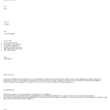
년도
2020
공사 기간
약 3개월
위치
타이포 메가몰, 홍콩
시그니처 소재
라이트 오크 베니어 패널
화이트 솔리드 서피스 카운터탑
파스텔 핑크와 코럴 월 패널
매트 화이트 & 그레이 다이닝 의자
황동 디테일의 글로브 펜던트 조명
화이트 세라믹 월 타일
영역
2000제곱피트
컨셉 및 디자인 의도
코즈웨이베이 SUPERDON의 성공적인 론칭에 이어, 타이포 메가몰에 문을 연 두 번째 매장은 브랜드 특유의 젊은 에너지를 유지하면서 교외형 쇼핑몰 환경에 맞게 새롭게 조정되었습니다.
첫 번째 지점의 도시적이고 인더스트리얼한 소재 구성에서 벗어나, 지역 커뮤니티의 가족 고객과 젊은 고객층에게 보다 친근하게 다가갈 수 있도록 밝고 부드러운 분위기를 선택했습니다.
따뜻한 우드 패널과 유쾌한 파스텔 컬러, 부드러운 곡선의 아치 디자인이 어우러져 친근하면서도 현대적인 공간 분위기를 완성합니다.
공간 전략/계획 논리
공간은 매장 식사, 셀프서비스, 테이크아웃을 위한 구역으로 명확하게 나누어 계획했습니다.
입구에는 투명한 유리 파사드를 적용해 내부 공간과 쇼핑몰 복도를 시각적으로 연결했으며, 이를 통해 매장의 가시성을 높이고 유동 인구의 자연스러운 유입을 유도했습니다.
내부 벽면을 따라 연속형 벤치 좌석을 배치해 공간 활용도를 높이고 다양한 인원 구성에 유연하게 대응할 수 있도록 했습니다. 또한 유리 전면부 인근에는 바 카운터를 마련해 1인 고객과 짧은 식사를
원하는 고객이 편리하게 이용할 수 있도록 구성했습니다.
​갤러리